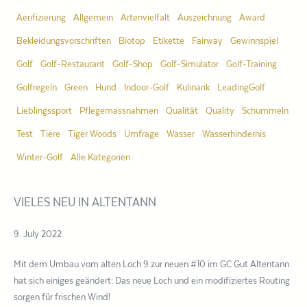
Aerifizierung
Allgemein
Artenvielfalt
Auszeichnung
Award
Bekleidungsvorschriften
Biotop
Etikette
Fairway
Gewinnspiel
Golf
Golf-Restaurant
Golf-Shop
Golf-Simulator
Golf-Training
Golfregeln
Green
Hund
Indoor-Golf
Kulinarik
LeadingGolf
Lieblingssport
Pflegemassnahmen
Qualität
Quality
Schummeln
Test
Tiere
Tiger Woods
Umfrage
Wasser
Wasserhindernis
Winter-Golf
Alle Kategorien
VIELES NEU IN ALTENTANN
9. July 2022
Mit dem Umbau vom alten Loch 9 zur neuen #10 im GC Gut Altentann
hat sich einiges geändert: Das neue Loch und ein modifiziertes Routing
sorgen für frischen Wind!