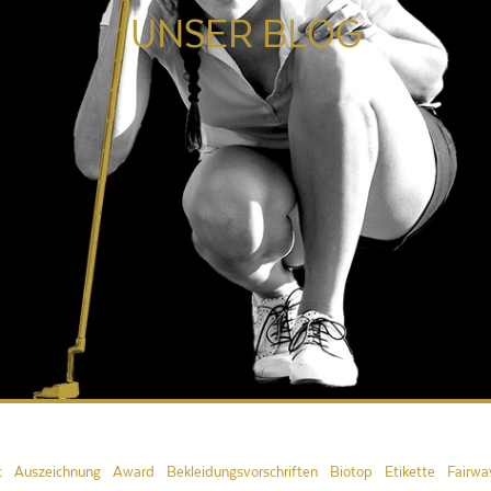
UNSER BLOG
t
Auszeichnung
Award
Bekleidungsvorschriften
Biotop
Etikette
Fairwa