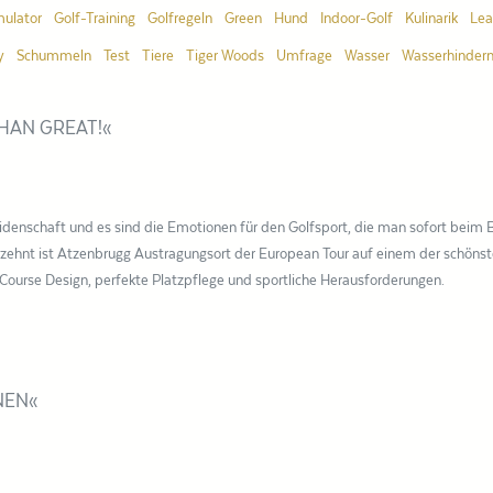
mulator
Golf-Training
Golfregeln
Green
Hund
Indoor-Golf
Kulinarik
Lea
y
Schummeln
Test
Tiere
Tiger Woods
Umfrage
Wasser
Wasserhindern
HAN GREAT!«
eidenschaft und es sind die Emotionen für den Golfsport, die man sofort beim 
rzehnt ist Atzenbrugg Austragungsort der European Tour auf einem der schöns
 Course Design, perfekte Platzpflege und sportliche Herausforderungen.
NEN«