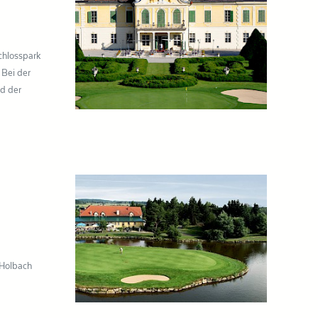
chlosspark
 Bei der
rd der
 Holbach