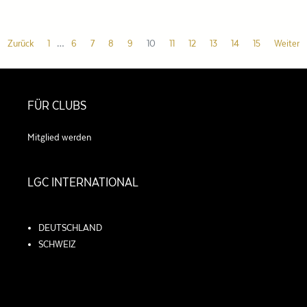
Zurück
1
…
6
7
8
9
10
11
12
13
14
15
Weiter
FÜR CLUBS
Mitglied werden
LGC INTERNATIONAL
DEUTSCHLAND
SCHWEIZ