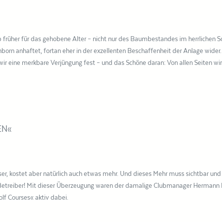
b früher für das gehobene Alter – nicht nur des Baumbestandes im herrlichen S
önborn anhaftet, fortan eher in der exzellenten Beschaffenheit der Anlage wider.
wir eine merkbare Verjüngung fest – und das Schöne daran: Von allen Seiten wi
EN«
er, kostet aber natürlich auch etwas mehr. Und dieses Mehr muss sichtbar und
lub-Betreiber! Mit dieser Überzeugung waren der damalige Clubmanager Hermann
lf Courses« aktiv dabei.