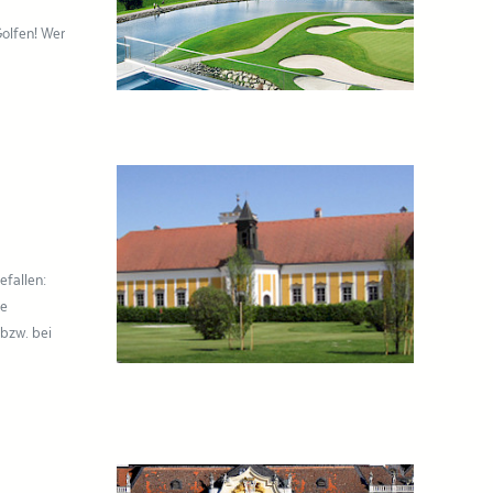
olfen! Wer
efallen:
ie
bzw. bei