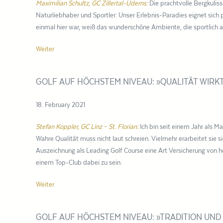
Maximilian Schultz, GC Zillertal-Uderns:
Die prachtvolle Bergkuliss
Naturliebhaber und Sportler: Unser Erlebnis-Paradies eignet sic
einmal hier war, weiß das wunderschöne Ambiente, die sportlich 
Weiter
GOLF AUF HÖCHSTEM NIVEAU: »QUALITÄT WIRK
18. February 2021
Stefan Koppler, GC Linz – St. Florian:
Ich bin seit einem Jahr als M
Wahre Qualität muss nicht laut schreien. Vielmehr erarbeitet sie s
Auszeichnung als Leading Golf Course eine Art Versicherung von 
einem Top-Club dabei zu sein.
Weiter
GOLF AUF HÖCHSTEM NIVEAU: »TRADITION UN