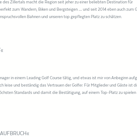
e des Zillertals macht die Region seit jeher zu einer beliebten Destination für
h perfekt zum Wandern, Biken und Bergsteigen … und seit 2014 eben auch zum G
anspruchsvollen Bahnen und unseren top gepflegten Platz zu schätzen.
T«
anager in einem Leading Golf Course tätig, und etwas ist mir von Anbeginn aufg
ich leise und beständig das Vertrauen der Golfer. Für Mitglieder und Gäste ist d
höchsten Standards und damit die Bestätigung, auf einem Top-Platz zu spielen 
D AUFBRUCH«