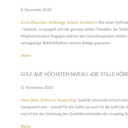
9. December 2020
Erwin Brauchart, Golfanlage Schloss Schönborn:
War unser Golfclu
– bekannt, so spiegelt sich der gewisse elitäre Charakter, der Sch
Mitgliederstruktur hingegen und bei den Greenfeespielern stellen 
»einzigartige Wohlfühlfaktor« unserer Anlage gepriesen.
Weiter
GOLF AUF HÖCHSTEM NIVEAU: »DIE STILLE HÖR
12. November 2020
Hans Geist, Golfresort Haugschlag:
Qualität schmeckt einfach bess
transparent sein – sowohl für die Golfer als auch für die Golfc
und ich bei der Gründung des Qualitätsverbandes der »Leading Go
Weiter